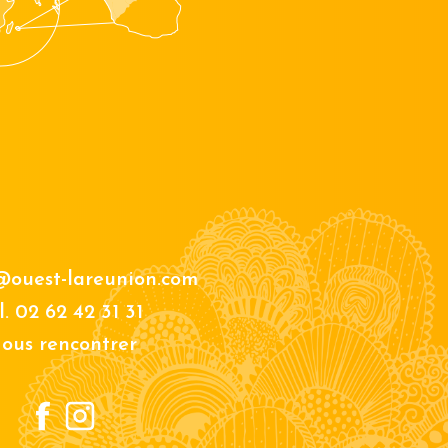
@ouest-lareunion.com
l.
02 62 42 31 31
ous rencontrer