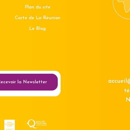
Plan du site
Carte de La Réunion
Le Blog
au des cookies
accueil
ecevoir la Newsletter
té
N