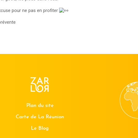
’excuse pour ne pas en profiter
prévente
Plan du site
Carte de La Réunion
Le Blog