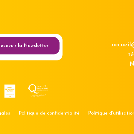
au des cookies
accueil
ecevoir la Newsletter
té
N
gales
Politique de confidentialité
Politique d'utilisati