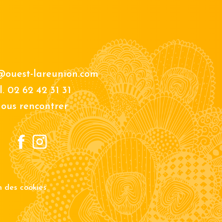
@ouest-lareunion.com
l.
02 62 42 31 31
ous rencontrer
on des cookies