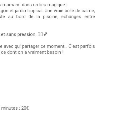
es mamans dans un lieu magique :
on et jardin tropical. Une vraie bulle de calme,
este au bord de la piscine, échanges entre
t sans pression. 💆‍♀️💕
mie avec qui partager ce moment… C'est parfois
r ce dont on a vraiment besoin !
minutes : 20€