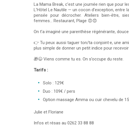
La Mama Break, c’est une journée rien que pour l
L’Hôtel Le Nautile — un cocon d’exception, entre lag
pensée pour décrocher. Ateliers bien-être, si
femmes... Restaurant, Plage 😍😍
On t’a imaginé une parenthèse régénérante, douce e
👉 Tu peux aussi taguer ton/ta conjoint·e, une a
plus simple de donner un petit indice pour recevoi
🎁😉 Viens comme tu es. On s’occupe du reste.
Tarifs :
Solo : 129€
Duo : 109€ / pers
Option massage Amma ou cuir chevelu de 15 
Julie et Floriane
Infos et résas au 0262 33 88 88