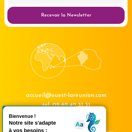
Recevoir la Newsletter
accueil@ouest-lareunion.com
tél.
02 62 42 31 31
X
Masquer le bande
Nous rencontrer