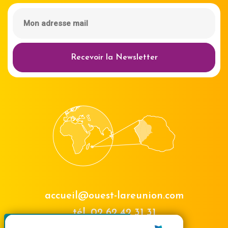
Recevoir la Newsletter
accueil@ouest-lareunion.com
tél.
02 62 42 31 31
X
Masquer le bande