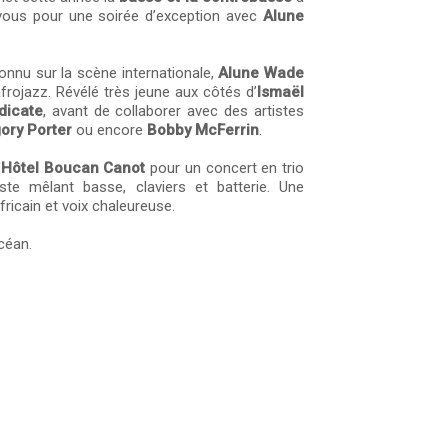
-vous pour une soirée d’exception avec
Alune
onnu sur la scène internationale,
Alune Wade
rojazz. Révélé très jeune aux côtés d’
Ismaël
dicate
, avant de collaborer avec des artistes
ory Porter
ou encore
Bobby McFerrin
.
’
Hôtel Boucan Canot
pour un concert en trio
ste mêlant basse, claviers et batterie. Une
ricain et voix chaleureuse.
céan.