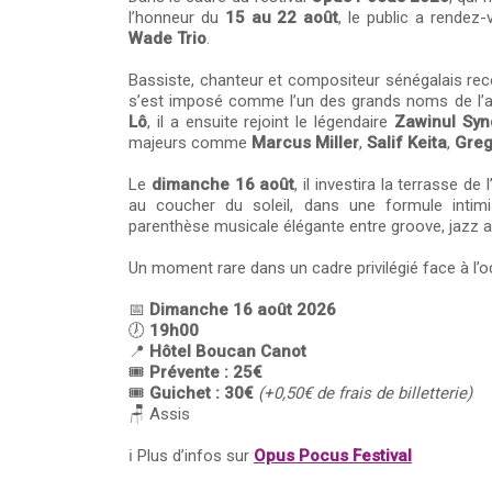
l’honneur du
15 au 22 août
, le public a rendez
Wade Trio
.
Bassiste, chanteur et compositeur sénégalais rec
s’est imposé comme l’un des grands noms de l’af
Lô
, il a ensuite rejoint le légendaire
Zawinul Syn
majeurs comme
Marcus Miller
,
Salif Keita
,
Greg
Le
dimanche 16 août
, il investira la terrasse de l
au coucher du soleil, dans une formule intimi
parenthèse musicale élégante entre groove, jazz af
Un moment rare dans un cadre privilégié face à l’o
📅
Dimanche 16 août 2026
🕖
19h00
📍
Hôtel Boucan Canot
🎟️
Prévente : 25€
🎟️
Guichet : 30€
(+0,50€ de frais de billetterie)
🪑 Assis
ℹ️ Plus d’infos sur
Opus Pocus Festival