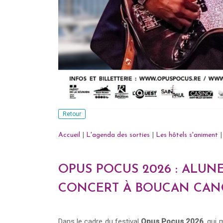
Retour
Accueil
|
L'agenda des sorties
|
Les hôtels s'animent
|
OPUS POCUS 2026 : ALUN
CONCERT À BOUCAN CAN
Dans le cadre du festival
Opus Pocus 2026
, qui