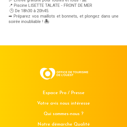
🎉 Entrée gratuite pour toutes et tous ! 🤗
📍 Piscine LISETTE TALATE - FRONT DE MER
🕓 De 18h30 à 20h45.
➡ Préparez vos maillots et bonnets, et plongez dans une
soirée inoubliable !
🏝
Espace Pro / Presse
Votre avis nous intéresse
Qui sommes-nous ?
Notre démarche Qualité