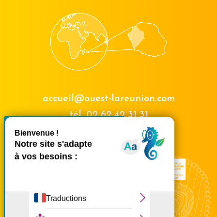
accueil@ouest-lareunion.com
tél.
02 62 42 31 31
X
Masquer le bande
Nous rencontrer
Ce site utilise des cookies et
vous donne le contrôle sur
ceux que vous souhaitez
activer
Tout accepter