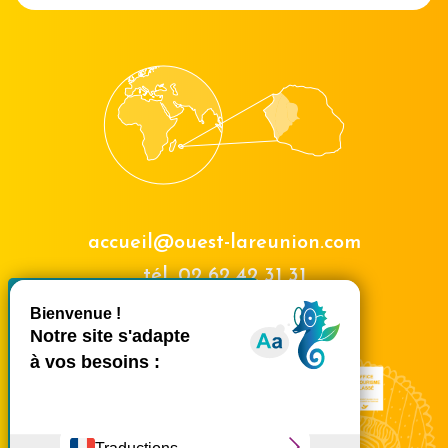
accueil@ouest-lareunion.com
tél.
02 62 42 31 31
X
Masquer le bande
Nous rencontrer
Ce site utilise des cookies et
vous donne le contrôle sur
ceux que vous souhaitez
activer