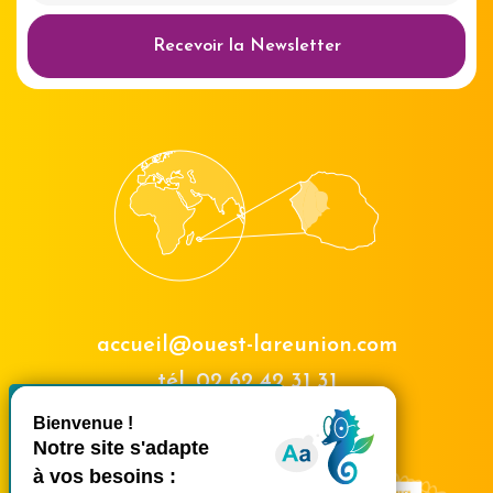
Recevoir la Newsletter
accueil@ouest-lareunion.com
tél.
02 62 42 31 31
X
Masquer le bande
Nous rencontrer
Ce site utilise des cookies et