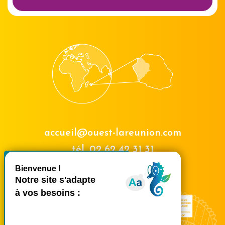
accueil@ouest-lareunion.com
tél.
02 62 42 31 31
X
Masquer le bande
Nous rencontrer
Ce site utilise des cookies et
vous donne le contrôle sur
ceux que vous souhaitez