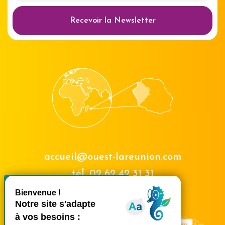
Recevoir la Newsletter
accueil@ouest-lareunion.com
tél.
02 62 42 31 31
X
Masquer le bande
Nous rencontrer
Ce site utilise des cookies et