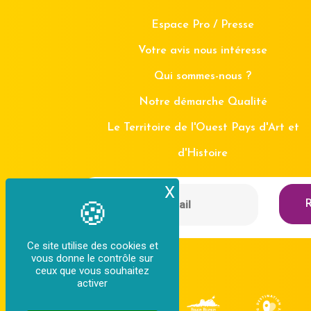
Espace Pro / Presse
Votre avis nous intéresse
Qui sommes-nous ?
Notre démarche Qualité
Le Territoire de l'Ouest Pays d'Art et
d'Histoire
X
Masquer le bande
R
Ce site utilise des cookies et
vous donne le contrôle sur
ceux que vous souhaitez
activer