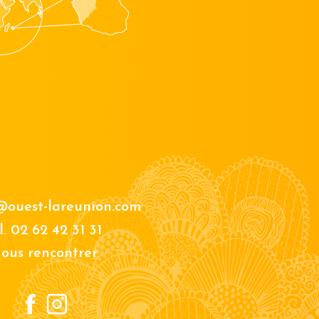
@ouest-lareunion.com
l.
02 62 42 31 31
ous rencontrer