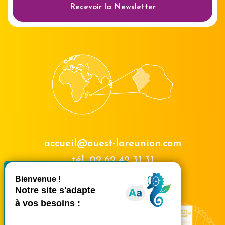
Recevoir la Newsletter
accueil@ouest-lareunion.com
tél.
02 62 42 31 31
X
Masquer le bande
Nous rencontrer
Ce site utilise des cookies et
vous donne le contrôle sur