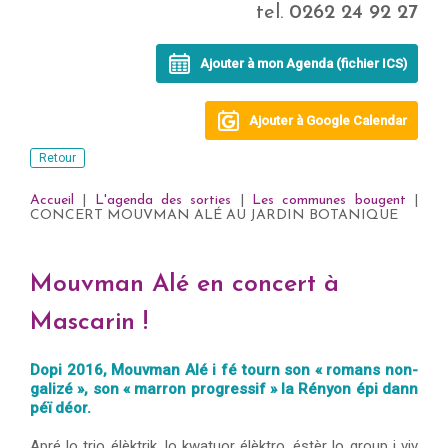
tel.
0262 24 92 27
Ajouter à mon Agenda (fichier ICS)
Ajouter à Google Calendar
Retour
Accueil
|
L'agenda des sorties
|
Les communes bougent
|
CONCERT MOUVMAN ALÉ AU JARDIN BOTANIQUE
Mouvman Alé en concert à
Mascarin !
Dopi 2016, Mouvman Alé i fé tourn son « romans non-
galizé », son « marron progressif » la Rényon épi dann
péï déor.
Apré lo trio élèktrik, lo kwatuor élèktro, éstèr lo group i viv