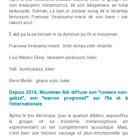
son trwazyinm métamorfoz, èk son lekspérians an total
lankoustik. Solman, Lé byin in zistwar sovaj èk in lévantay
lémosyon Franswa Virassamy-macé èk son bann i sar
rakont azot.
É abli pa la pa bézwin in ta domoun po fé in mouvman.
Franswa Virasamy-macé : lotèr-konpozitèr-shantèr
Loïc Médoc Elma : lansanm pèrkisyon, lokèr
Véli : kontrobass, lokèr
Rémi Merlin : gitaris solo, lokèr
Depuis 2016, Mouvman Alé diffuse son "romans non-
galizé", son "marron progressif" sur l'île et à
l'internationale.
Après le trio électrique, puis le quatuor élèktro, aujourd'hui
le groupe vit sa troisième métamorphose en
expérimentant un set complètement acoustique. Mais,
c'est bien une histoire sauvage et pluri-émotionnelle qui