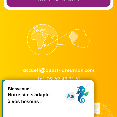
accueil@ouest-lareunion.com
tél.
02 62 42 31 31
X
Masquer le bande
Nous rencontrer
Ce site utilise des cookies et
vous donne le contrôle sur
ceux que vous souhaitez