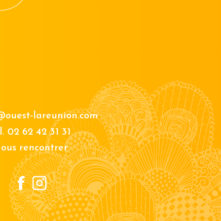
@ouest-lareunion.com
l.
02 62 42 31 31
ous rencontrer