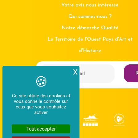
Votre avis nous intéresse
Qui sommes-nous ?
Notre démarche Qualité
Le Territoire de l'Ouest Pays d'Art et
d'Histoire
X
Masquer le bande
R
Ce site utilise des cookies et
vous donne le contrôle sur
ceux que vous souhaitez
activer
Tout accepter