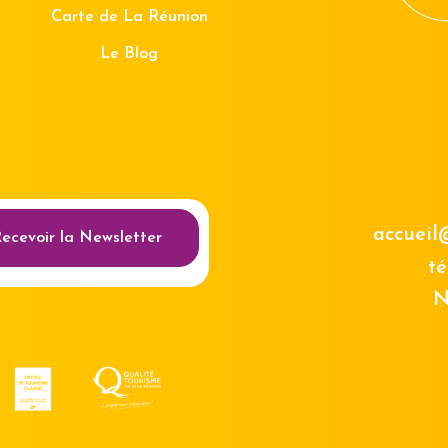
Carte de La Réunion
Le Blog
au des cookies
accueil
ecevoir la Newsletter
té
N