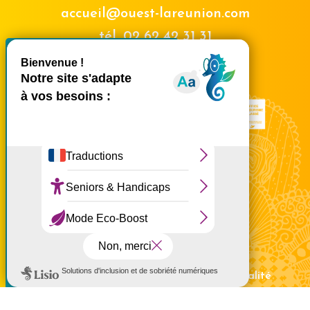
accueil@ouest-lareunion.com
tél.
02 62 42 31 31
X
Masquer le bande
Nous rencontrer
Ce site utilise des cookies et
vous donne le contrôle sur
ceux que vous souhaitez
activer
Tout accepter
Tout refuser
Personnaliser
Politique de confidentialité
Mentions légales
Politique de confidentialité
Politique d'utilisation des cookies