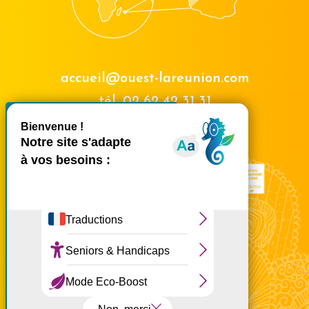
accueil@ouest-lareunion.com
tél.
02 62 42 31 31
X
Masquer le bande
Nous rencontrer
Ce site utilise des cookies et
vous donne le contrôle sur
ceux que vous souhaitez
activer
Tout accepter
Tout refuser
Personnaliser