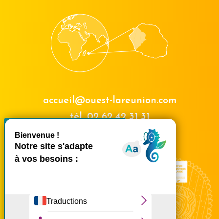
accueil@ouest-lareunion.com
tél.
02 62 42 31 31
X
Masquer le bande
Nous rencontrer
Ce site utilise des cookies et
vous donne le contrôle sur
ceux que vous souhaitez
activer
Tout accepter