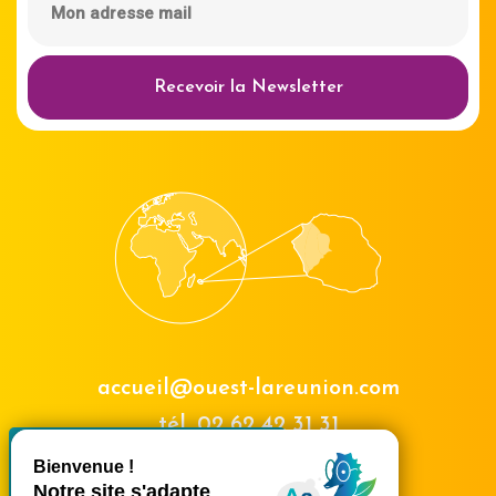
Recevoir la Newsletter
accueil@ouest-lareunion.com
tél.
02 62 42 31 31
X
Masquer le bande
Nous rencontrer