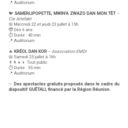
📍 Auditorium
🐦
SAMERLIPOPETTE, MWIN’A ZWAZO DAN MON TÈT
–
Cie Artefakt
📅 Mercredi 22 et jeudi 23 juillet à 15h
🧒 Dès 6 ans
⏱️ Durée : 40 min
📍 Auditorium
🔥
KRÉOL DAN KOR
–
Association EMOI
📅 Samedi 25 juillet à 16h
👨‍👩‍👧‍👦 Tout public
⏱️ Durée : 55 min
📍 Auditorium
✨
Des spectacles gratuits proposés dans le cadre du
dispositif GUÉTALI, financé par la Région Réunion.