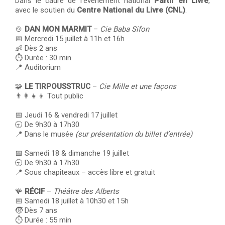
Dans le cadre de l’événement national
Partir en Livre
,
avec le soutien du
Centre National du Livre (CNL)
.
🍲
DAN MON MARMIT
–
Cie Baba Sifon
📅 Mercredi 15 juillet à 11h et 16h
👶 Dès 2 ans
⏱️ Durée : 30 min
📍 Auditorium
🧩
LE TIRPOUSSTRUC
–
Cie Mille et une façons
👨‍👩‍👧‍👦 Tout public
📅 Jeudi 16 & vendredi 17 juillet
🕤 De 9h30 à 17h30
📍 Dans le musée
(sur présentation du billet d’entrée)
📅 Samedi 18 & dimanche 19 juillet
🕤 De 9h30 à 17h30
📍 Sous chapiteaux – accès libre et gratuit
🪸
RÉCIF
–
Théâtre des Alberts
📅 Samedi 18 juillet à 10h30 et 15h
🧒 Dès 7 ans
⏱️ Durée : 55 min