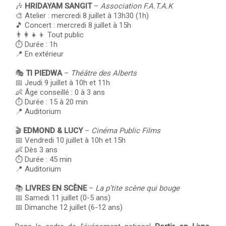
🎶
HRIDAYAM SANGIT
–
Association F.A.T.A.K
🎨 Atelier : mercredi 8 juillet à 13h30 (1h)
🎵 Concert : mercredi 8 juillet à 15h
👨‍👩‍👧‍👦 Tout public
⏱️ Durée : 1h
📍 En extérieur
🎭
TI PIEDWA
–
Théâtre des Alberts
📅 Jeudi 9 juillet à 10h et 11h
👶 Âge conseillé : 0 à 3 ans
⏱️ Durée : 15 à 20 min
📍 Auditorium
🎬
EDMOND & LUCY
–
Cinéma Public Films
📅 Vendredi 10 juillet à 10h et 15h
👶 Dès 3 ans
⏱️ Durée : 45 min
📍 Auditorium
📚
LIVRES EN SCÈNE
–
La p’tite scène qui bouge
📅 Samedi 11 juillet (0-5 ans)
📅 Dimanche 12 juillet (6-12 ans)