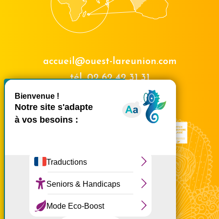
accueil@ouest-lareunion.com
tél.
02 62 42 31 31
X
Masquer le bande
Nous rencontrer
Ce site utilise des cookies et
vous donne le contrôle sur
ceux que vous souhaitez
activer
Tout accepter
Tout refuser
Personnaliser